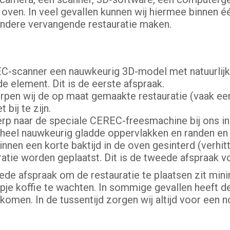
 oven. In veel gevallen kunnen wij hiermee binnen é
ndere vervangende restauratie maken.
EC-scanner een nauwkeurig 3D-model met natuurlij
e element. Dit is de eerste afspraak.
pen wij de op maat gemaakte restauratie (vaak een k
 bij te zijn.
werp naar de speciale CEREC-freesmachine bij ons in
 heel nauwkeurig gladde oppervlakken en randen en u
binnen een korte baktijd in de oven gesinterd (verhi
atie worden geplaatst. Dit is de tweede afspraak vo
de afspraak om de restauratie te plaatsen zit minim
je koffie te wachten. In sommige gevallen heeft de 
men. In de tussentijd zorgen wij altijd voor een 