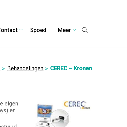
Contact
Spoed
Meer
Hoofdmenu
delingen
Contact
Meer
enu
submenu
submenu
e
Behandelingen
CEREC – Kronen
e eigen
ays) en
estuurd