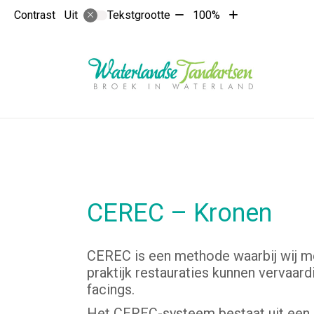
Tekst
Tekst
Contrast
Tekstgrootte
100%
Uit
verkleinen
vergroten
met
met
10%
10%
CEREC – Kronen
CEREC is een methode waarbij wij m
praktijk restauraties kunnen vervaardi
facings.
Het CEREC-systeem bestaat uit een 