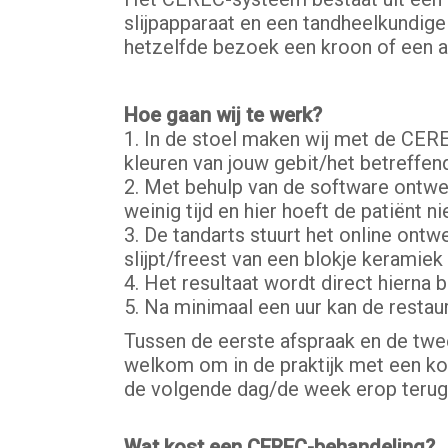
slijpapparaat en een tandheelkundige
hetzelfde bezoek een kroon of een a
Hoe gaan wij te werk?
1. In de stoel maken wij met de CER
kleuren van jouw gebit/het betreffend
2. Met behulp van de software ontwer
weinig tijd en hier hoeft de patiënt niet
3. De tandarts stuurt het online ont
slijpt/freest van een blokje keramiek
4. Het resultaat wordt direct hierna 
5. Na minimaal een uur kan de restaur
Tussen de eerste afspraak en de twee
welkom om in de praktijk met een kop
de volgende dag/de week erop terugko
Wat kost een CEREC-behandeling?