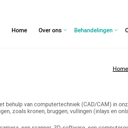
Home
Over ons
Behandelingen
Over
Behan
ons
subm
submenu
Hom
et behulp van computertechniek (CAD/CAM) in onz
gen, zoals kronen, bruggen, vullingen (inlays en onl
camera, een scanner, 3D-software, een computerg