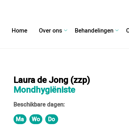
Home
Over ons
Behandelingen
Over
Behan
ons
subm
submenu
Laura de Jong (zzp)
Mondhygiëniste
Beschikbare dagen:
Ma
Wo
Do
Maandag
Woensdag
Donderdag