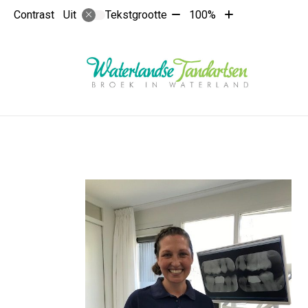
Tekst
Tekst
Contrast
Tekstgrootte
100%
Uit
verkleinen
vergroten
met
met
10%
10%